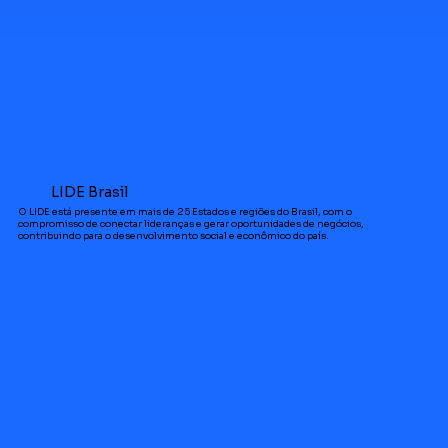
LIDE Brasil
O LIDE está presente em mais de 25 Estados e regiões do Brasil, com o
compromisso de conectar lideranças e gerar oportunidades de negócios,
contribuindo para o desenvolvimento social e econômico do país.