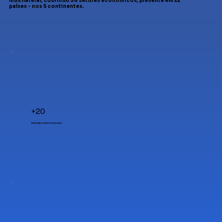
multilateral, cobrindo 36 setores econômicos, presente em 22
países - nos 5 continentes.
+20
Unidades Internacionais