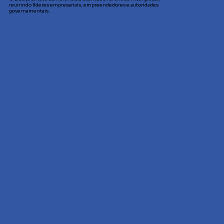
reunindo líderes empresariais, empreendedores e autoridades
governamentais.