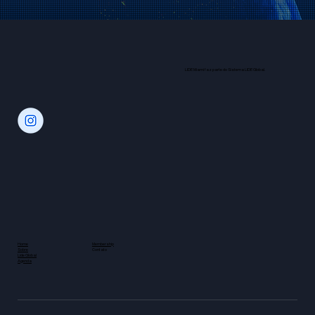
LIDE Miami faz parte do Sistema LIDE Global.
Home
Membership
Sobre
Contato
Lide Global
Agenda