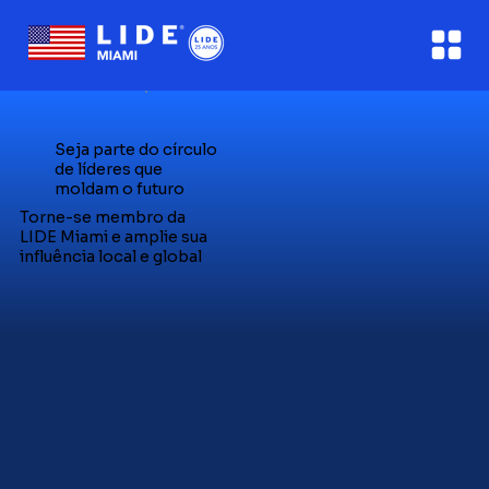
Seja parte do círculo
de líderes que
moldam o futuro
Torne-se membro da
LIDE Miami e amplie sua
influência local e global