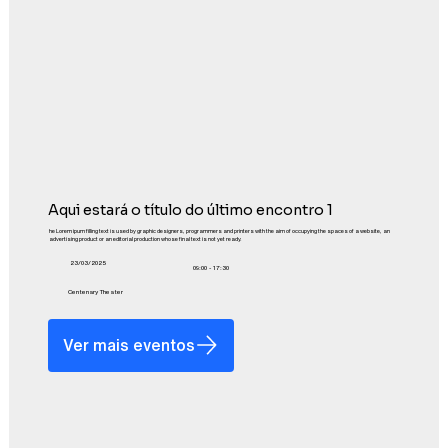
Aqui estará o título do último encontro 1
he Lorem ipum filling text is used by graphic designers, programmers and printers with the aim of occupying the spaces of a website, an
advertising product or an editorial production whose final text is not yet ready.
23/03/2025
09:00 - 17:30
Centenary Theater
Ver mais eventos