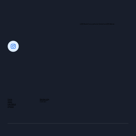
LIDE Miami faz parte do Sistema LIDE Global.
Home
Membership
Sobre
Contato
Lide Global
Agenda