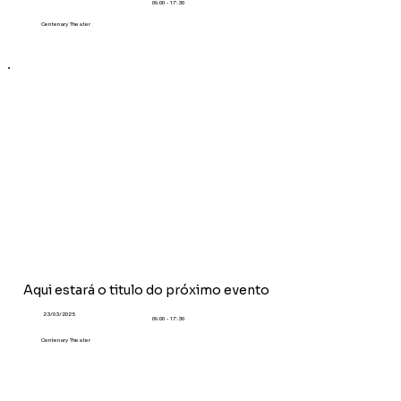
09:00 - 17:30
Centenary Theater
Aqui estará o titulo do
próximo
evento
23/03/2025
09:00 - 17:30
Centenary Theater