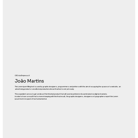
CEO da Empresa X
João Martins
The Lorem ipum filling text is used by graphic designers, programmers and printers with the aim of occupying the spaces of a website, an
advertising product or an editorial production whose final text is not yet ready.
This expedient serves to get an idea of the finished product that will soon be printed or disseminated via digital channels.
In order to have a result that is more in keeping with the final result, the graphic designers, designers or typographers report the Lorem
ipsum text in respect of two fundamental.