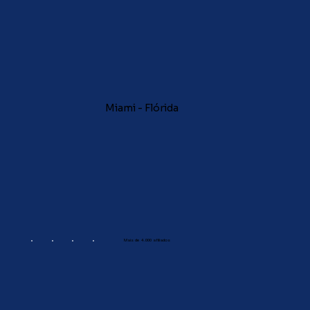
Miami - Flórida
Mais de 4.000 afiliados