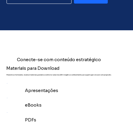
Conecte-se com conteúdo estratégico
Materiais para Download
Preencha o formulário, receba materiais gratuitos e entre no radar da LIDE. Insights e conhecimento para quem quer crescer com propósito.
Apresentações
eBooks
PDFs