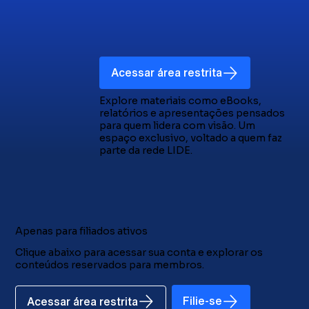
Acessar área restrita
Explore materiais como eBooks,
relatórios e apresentações pensados
para quem lidera com visão. Um
espaço exclusivo, voltado a quem faz
parte da rede LIDE.
Apenas para filiados ativos
Clique abaixo para acessar sua conta e explorar os
conteúdos reservados para membros.
Filie-se
Acessar área restrita