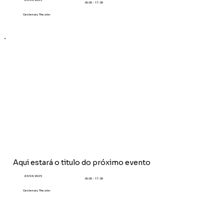
09:00 - 17:30
Centenary Theater
Aqui estará o titulo do
próximo
evento
23/03/2025
09:00 - 17:30
Centenary Theater