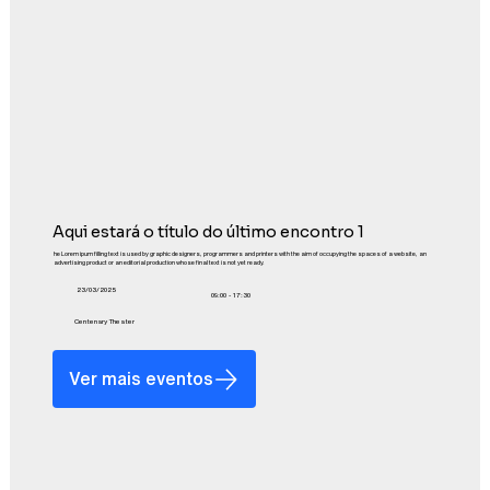
Aqui estará o título do último encontro 1
he Lorem ipum filling text is used by graphic designers, programmers and printers with the aim of occupying the spaces of a website, an
advertising product or an editorial production whose final text is not yet ready.
23/03/2025
09:00 - 17:30
Centenary Theater
Ver mais eventos