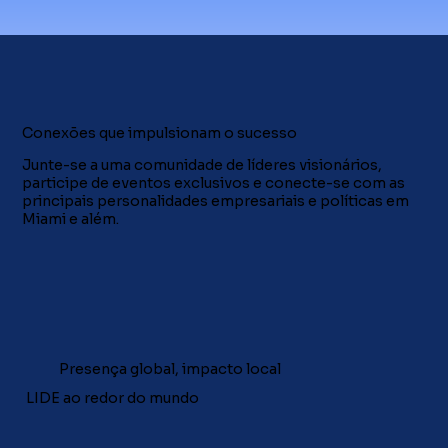
Conexões que impulsionam o sucesso
​Junte-se a uma comunidade de líderes visionários,
participe de eventos exclusivos e conecte-se com as
principais personalidades empresariais e políticas em
Miami e além.
Presença global, impacto local
LIDE ao redor do mundo