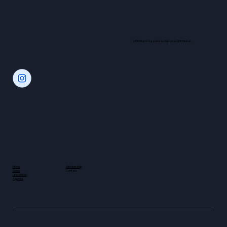
LIDE Miami faz parte do Sistema LIDE Global.
Home
Membership
Sobre
Contato
Lide Global
Agenda