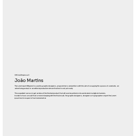
CEO da Empresa X
João Martins
The Lorem ipum filling text is used by graphic designers, programmers and printers with the aim of occupying the spaces of a website, an
advertising product or an editorial production whose final text is not yet ready.
This expedient serves to get an idea of the finished product that will soon be printed or disseminated via digital channels.
In order to have a result that is more in keeping with the final result, the graphic designers, designers or typographers report the Lorem
ipsum text in respect of two fundamental.