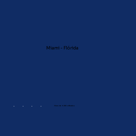
Miami - Flórida
Mais de 4.000 afiliados