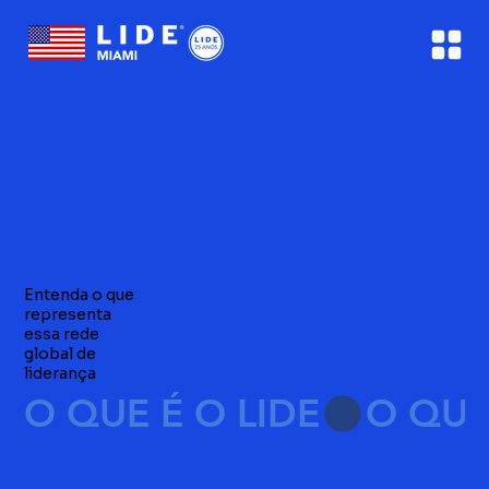
Entenda o que
representa
essa rede
global de
liderança
O QUE É O LIDE